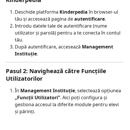
Deschide platforma 
Kinderpedia
 în browser-ul 
tău și accesează pagina de 
autentificare
.
Introdu datele tale de autentificare (nume 
utilizator și parolă) pentru a te conecta în contul 
tău.
După autentificare, accesează 
Management 
Instituție
.
Pasul 2: Navighează către Funcțiile 
Utilizatorilor
În 
Management Instituție
, selectează opțiunea 
„Funcții Utilizatori”
. Aici poți configura și 
gestiona accesul la diferite module pentru elevi 
și părinți.