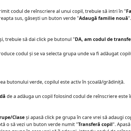
imit codul de reînscriere al unui copil, trebuie să intri în "
Fa
reapta sus, găsești un buton verde "
Adaugă familie nouă
"
, trebuie să dai click pe butonul "
DA, am codul de transfe
troduce codul și se va selecta grupa unde va fi adăugat copilu
a butonului verde, copilul este activ în școală/grădiniță.
odă
 de a adăuga un copil folosind codul de reînscriere este în
rupe/Clase
 și apasă click pe grupa în care vrei să adaugi copi
tă o să vezi un buton verde numit "
Transferă copil
". Apasă 