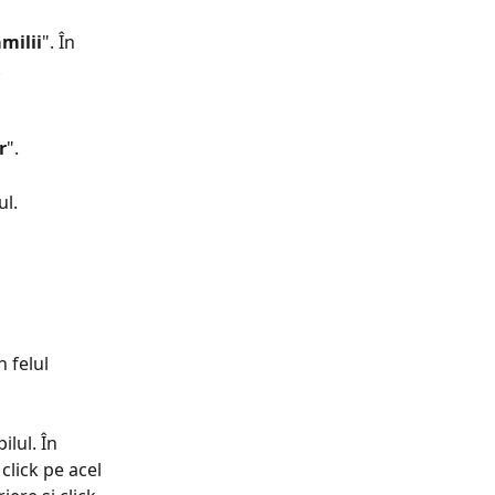
milii
". În 
.
r
".
l. 
 felul 
lul. În 
click pe acel 