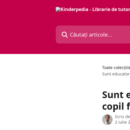
Direct la conținutul principal
Căutați articole...
Toate colecțiil
Sunt educator
Sunt 
copil 
Scris d
2 iulie 