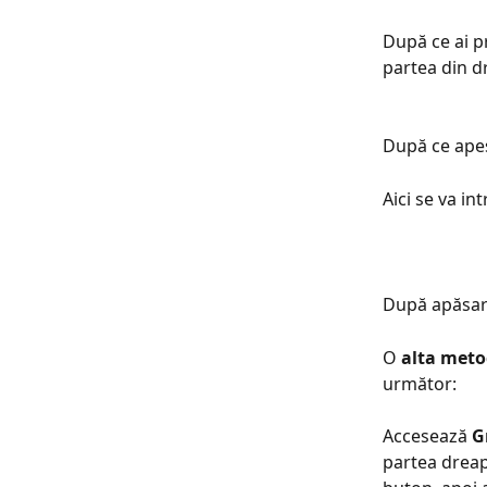
După ce ai pr
partea din d
După ce apeși
Aici se va in
După apăsare
O 
alta met
următor:
Accesează 
G
partea dreap