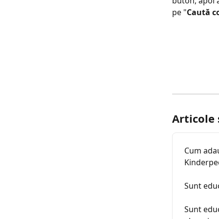
buton, apoi a
pe "
Caută co
Articole
Cum adaug
Kinderpe
Sunt edu
Sunt educ