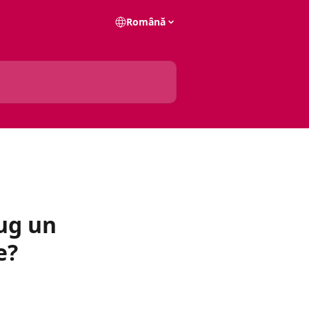
Română
ug un
e?