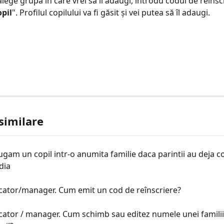
lege grupa în care vrei să îl adaugi, introdu codul de reînscri
pil
". Profilul copilului va fi găsit și vei putea să îl adaugi.
 similare
am un copil intr-o anumita familie daca parintii au deja c
dia
cator/manager. Cum emit un cod de reînscriere?
ator / manager. Cum schimb sau editez numele unei familii