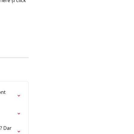
ere și click 
ont 
? Dar 