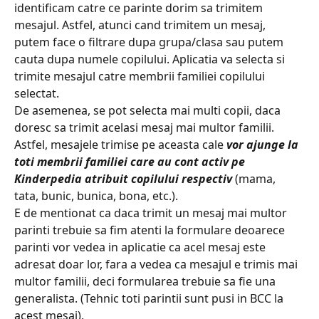
identificam catre ce parinte dorim sa trimitem 
mesajul. Astfel, atunci cand trimitem un mesaj, 
putem face o filtrare dupa grupa/clasa sau putem 
cauta dupa numele copilului. Aplicatia va selecta si 
trimite mesajul catre membrii familiei copilului 
selectat.
De asemenea, se pot selecta mai multi copii, daca 
doresc sa trimit acelasi mesaj mai multor familii. 
Astfel, mesajele trimise pe aceasta cale
vor ajunge la 
toti membrii familiei care au cont activ pe 
Kinderpedia atribuit copilului respectiv 
(mama, 
tata, bunic, bunica, bona, etc.). 
E de mentionat ca daca trimit un mesaj mai multor 
parinti trebuie sa fim atenti la formulare deoarece 
parinti vor vedea in aplicatie ca acel mesaj este 
adresat doar lor, fara a vedea ca mesajul e trimis mai 
multor familii, deci formularea trebuie sa fie una 
generalista. (Tehnic toti parintii sunt pusi in BCC la 
acest mesaj).