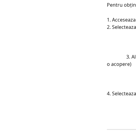
Pentru obțin
1. Acceseaza
2. Selecteaz
                3. Alege tipul de extras pe care doresti (inclusiv perioada pe care trebuie sa 
o acopere)
4. Selecteaza