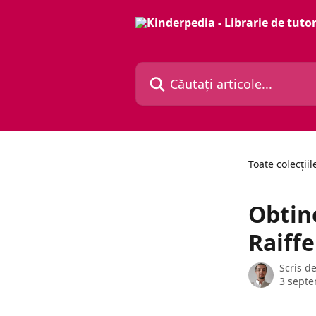
Direct la conținutul principal
Căutați articole...
Toate colecțiil
Obtin
Raiffe
Scris d
3 septe