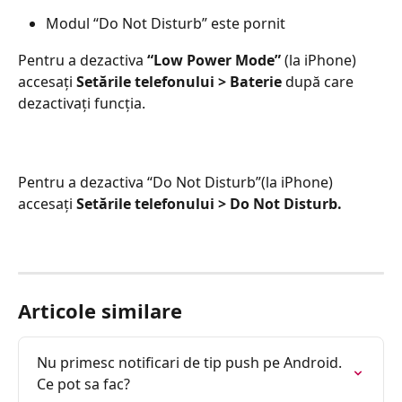
Modul “Do Not Disturb” este pornit
Pentru a dezactiva 
“Low Power Mode”
 (la iPhone) 
accesați 
Setările telefonului > Baterie
 după care 
dezactivați funcția. 
Pentru a dezactiva “Do Not Disturb”(la iPhone) 
accesați 
Setările telefonului > Do Not Disturb.
Articole similare
Nu primesc notificari de tip push pe Android. 
Ce pot sa fac?