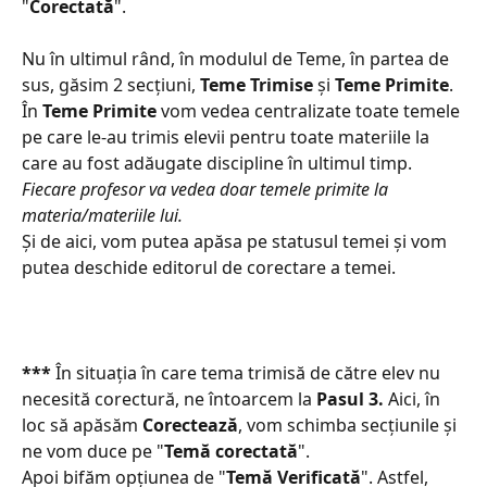
"
Corectată
".
Nu în ultimul rând, în modulul de Teme, în partea de 
sus, găsim 2 secțiuni, 
Teme Trimise
 și 
Teme Primite
. 
În 
Teme Primite 
vom vedea centralizate toate temele 
pe care le-au trimis elevii pentru toate materiile la 
care au fost adăugate discipline în ultimul timp. 
Fiecare profesor va vedea doar temele primite la 
materia/materiile lui. 
Și de aici, vom putea apăsa pe statusul temei și vom 
putea deschide editorul de corectare a temei. 
***
 În situația în care tema trimisă de către elev nu 
necesită corectură, ne întoarcem la 
Pasul 3. 
Aici, în 
loc să apăsăm 
Corectează
, vom schimba secțiunile și 
ne vom duce pe "
Temă corectată
". 
Apoi bifăm opțiunea de "
Temă Verificată
". Astfel, 