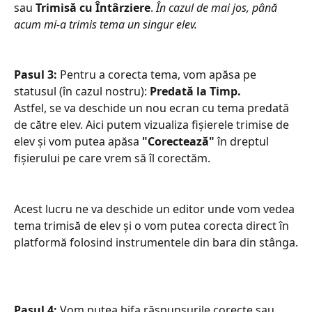
sau 
Trimisă cu Întârziere
. 
În cazul de mai jos, până 
acum mi-a trimis tema un singur elev.
Pasul 3: 
Pentru a corecta tema, vom apăsa pe 
statusul (în cazul nostru): 
Predată la Timp. 
Astfel, se va deschide un nou ecran cu tema predată 
de către elev. Aici putem vizualiza fișierele trimise de 
elev și vom putea apăsa 
"Corectează"
 în dreptul 
fișierului pe care vrem să îl corectăm. 
Acest lucru ne va deschide un editor unde vom vedea 
tema trimisă de elev și o vom putea corecta direct în 
platformă folosind instrumentele din bara din stânga.
Pasul 4: 
Vom putea bifa răspunsurile corecte sau 