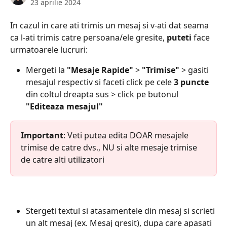
23 aprilie 2024
In cazul in care ati trimis un mesaj si v-ati dat seama 
ca l-ati trimis catre persoana/ele gresite, 
puteti
 face 
urmatoarele lucruri:
Mergeti la 
"Mesaje Rapide"
 > 
"Trimise"
 > gasiti 
mesajul respectiv si faceti click pe cele 
3 puncte
din coltul dreapta sus > click pe butonul 
"Editeaza mesajul"
Important
: Veti putea edita DOAR mesajele 
trimise de catre dvs., NU si alte mesaje trimise 
de catre alti utilizatori
Stergeti textul si atasamentele din mesaj si scrieti 
un alt mesaj (ex. Mesaj gresit), dupa care apasati 