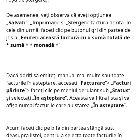
De asemenea, veți observa că aveți opțiunea 
„
Salvați
”, „
Imprimați
” și „
Ștergeți
” factura dorită. În 
cele din urmă, faceți clic pe butonul gri din partea de 
jos a „
Emiteți această factură cu o sumă totală de 
* sumă * * monedă *
”.
Dacă doriți să emiteți manual mai multe sau toate 
facturile în așteptare, accesați „
Facturare
”> „
Facturi 
părinte
”> faceți clic pe meniul derulant sub „
Status
” 
și selectați „
În așteptare
”. Aceasta va filtra lista și va 
afișa numai facturile care au starea „
În așteptare
”.
Acum faceți clic pe bifa din partea stângă sus, 
deasupra listei, pentru a selecta toate facturile în 