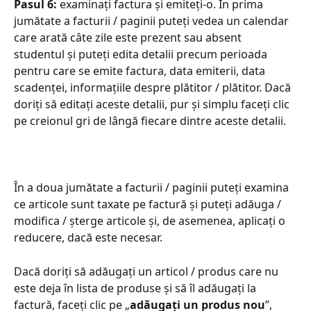
Pasul 6:
 examinați factura și emiteți-o. În prima 
jumătate a facturii / paginii puteți vedea un calendar 
care arată câte zile este prezent sau absent 
studentul și puteți edita detalii precum perioada 
pentru care se emite factura, data emiterii, data 
scadenței, informațiile despre plătitor / plătitor. Dacă 
doriți să editați aceste detalii, pur și simplu faceți clic 
pe creionul gri de lângă fiecare dintre aceste detalii.
În a doua jumătate a facturii / paginii puteți examina 
ce articole sunt taxate pe factură și puteți adăuga / 
modifica / șterge articole și, de asemenea, aplicați o 
reducere, dacă este necesar. 
Dacă doriți să adăugați un articol / produs care nu 
este deja în lista de produse și să îl adăugați la 
factură, faceți clic pe „
adăugați un produs nou
”, 