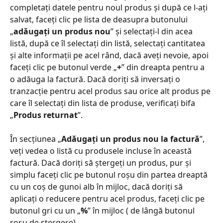
completați datele pentru noul produs și după ce l-ați 
salvat, faceți clic pe lista de deasupra butonului 
„
adăugați un produs nou
” și selectați-l din acea 
listă, după ce îl selectați din listă, selectați cantitatea 
și alte informații pe acel rând, dacă aveți nevoie, apoi 
faceți clic pe butonul verde „
+
” din dreapta pentru a 
o adăuga la factură. Dacă doriți să inversați o 
tranzacție pentru acel produs sau orice alt produs pe 
care îl selectați din lista de produse, verificați bifa 
„
Produs returnat
”. 
În secțiunea „
Adăugați un produs nou la factură
”, 
veți vedea o listă cu produsele incluse în această 
factură. Dacă doriți să ștergeți un produs, pur și 
simplu faceți clic pe butonul roșu din partea dreaptă 
cu un coș de gunoi alb în mijloc, dacă doriți să 
aplicați o reducere pentru acel produs, faceți clic pe 
butonul gri cu un „
%
” în mijloc ( de lângă butonul 
roșu de ștergere). 