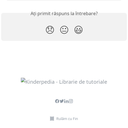
Ați primit răspuns la întrebare?
😞
😐
😃
Rulăm cu Fin